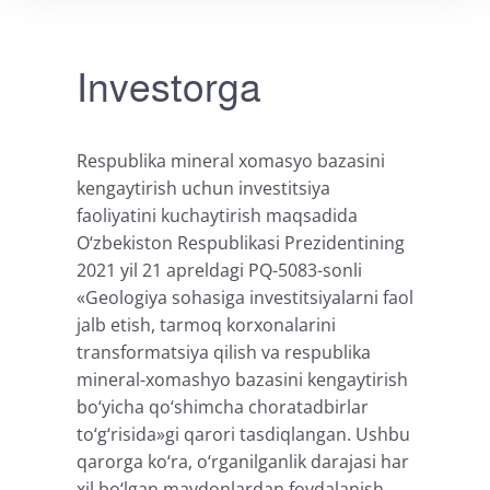
Investorga
Respublika mineral xomasyo bazasini
kengaytirish uchun investitsiya
faoliyatini kuchaytirish maqsadida
O‘zbekiston Respublikasi Prezidentining
2021 yil 21 apreldagi PQ-5083-sonli
«Geologiya sohasiga investitsiyalarni faol
jalb etish, tarmoq korxonalarini
transformatsiya qilish va respublika
mineral-xomashyo bazasini kengaytirish
bo‘yicha qo‘shimcha choratadbirlar
to‘g‘risida»gi qarori tasdiqlangan. Ushbu
qarorga ko‘ra, o‘rganilganlik darajasi har
xil bo‘lgan maydonlardan foydalanish