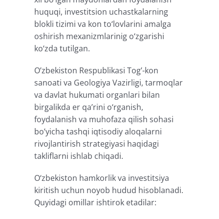
huquqi, investitsion uchastkalarning
blokli tizimi va kon to‘lovlarini amalga
oshirish mexanizmlarinig o‘zgarishi
ko‘zda tutilgan.
O’zbekiston Respublikasi Tog’-kon
sanoati va Geologiya Vazirligi, tarmoqlar
va davlat hukumati organlari bilan
birgalikda er qa’rini o‘rganish,
foydalanish va muhofaza qilish sohasi
bo’yicha tashqi iqtisodiy aloqalarni
rivojlantirish strategiyasi haqidagi
takliflarni ishlab chiqadi.
O‘zbekiston hamkorlik va investitsiya
kiritish uchun noyob hudud hisoblanadi.
Quyidagi omillar ishtirok etadilar: