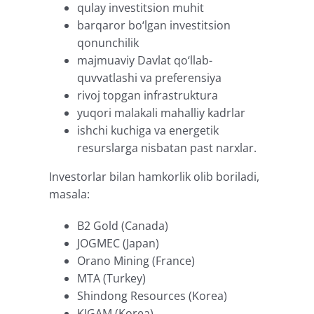
qulay investitsion muhit
barqaror bo‘lgan investitsion
qonunchilik
majmuaviy Davlat qo‘llab-
quvvatlashi va preferensiya
rivoj topgan infrastruktura
yuqori malakali mahalliy kadrlar
ishchi kuchiga va energetik
resurslarga nisbatan past narxlar.
Investorlar bilan hamkorlik olib boriladi,
masala:
B2 Gold (Сanada)
JOGMEC (Japan)
Orano Mining (Francе)
MTA (Turkеy)
Shindong Resources (Korea)
KIGAM (Korea)